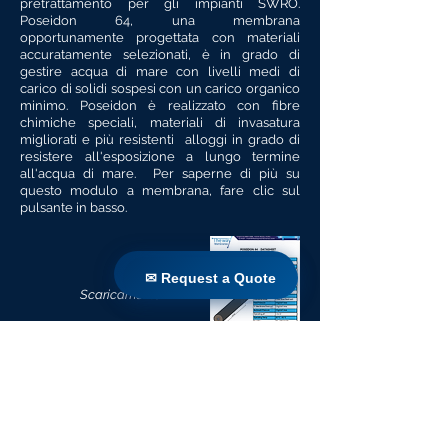
pretrattamento per gli impianti SWRO.
Poseidon 64, una membrana
opportunamente progettata con materiali
accuratamente selezionati, è in grado di
gestire acqua di mare con livelli medi di
carico di solidi sospesi con un carico organico
minimo. Poseidon è realizzato con fibre
chimiche speciali, materiali di invasatura
migliorati e più resistenti alloggi in grado di
resistere all'esposizione a lungo termine
all'acqua di mare. Per saperne di più su
questo modulo a membrana, fare clic sul
pulsante in basso.
✉ Request a Quote
✉ Request a Quote
Scaricamento
Torna alla Libreria