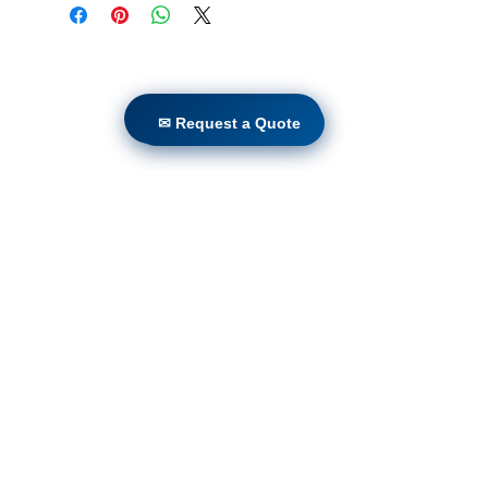
Casa
Prodotti
✉ Request a Quote
✉ Request a Quote
Retrofit diretto
Tecnologie
Blog
Countries
Terms & Conditions For Use
Iscriviti al nostro sito web