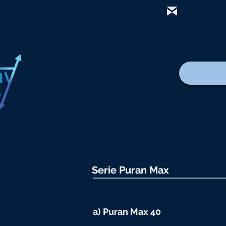
mail@thewa
Casa
New Page
Serie Puran Max
a) Puran Max 40