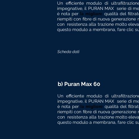
Un efficiente modulo di ultrafiltrazi
impegnative, il PURAN MAX
serie di me
la migliore
è nota per
qualità del filt
riempiti con fibre di nuova generazione r
con
resistenza alla trazione molto elev
questo modulo a membrana, fare clic sul
Scheda dati
b) Puran Max 60
Un efficiente modulo di ultrafiltrazi
impegnative, il PURAN MAX
serie di me
la migliore
è nota per
qualità del filt
riempiti con fibre di nuova generazione r
con
resistenza alla trazione molto eleva
questo modulo a membrana, fare clic su