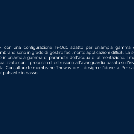
one, con una configurazione In-Out, adatto per un'ampia gamma d
mbrane sono in grado di gestire facilmente applicazioni difficili. La 
rato in un'ampia gamma di parametri dell'acqua di alimentazione. I 
ealizzate con il processo di estrusione all'avanguardia basato sull'in
ta.
Consultare le membrane Theway per il design e l'idoneità. Per sa
 pulsante in basso.